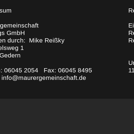
ssum
Re
gemeinschaft
E
gs GmbH
R
ten durch: Mike Reißky
R
elsweg 1
 Gedern
U
n: 06045 2054 Fax: 06045 8495
1
: info@maurergemeinschaft.de